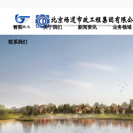
首页
关于我们
新闻资讯
业务领域
联系我们