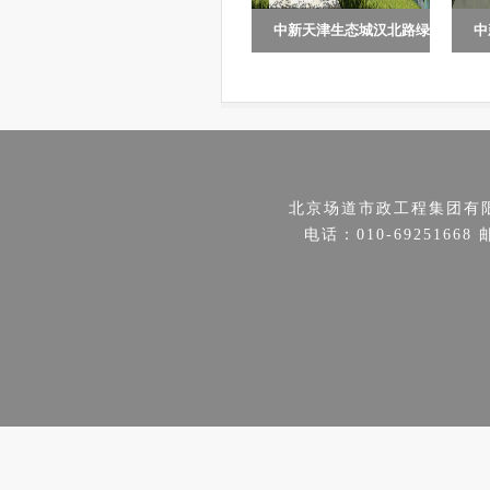
中新天津生态城汉北路绿
中
本工程由天津滨海旅游区
中
廊景观工程...
景
公用事业发展有限公司投资
景
建设，工程位于中新天津生
部
态城汉北路...
段
北京场道市政工程集团有
电话：010-69251668 