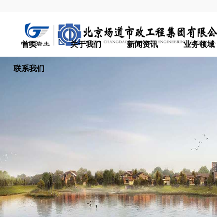
首页
关于我们
新闻资讯
业务领域
联系我们