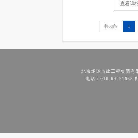
查看详
共68条
1
北京场道市政工程集团有
电话：010-69251668 