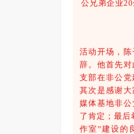
公兄弟企业2
活动开场，陈
辞。他首先对
支部在非公党
其次是感谢大
媒体基地非公
了肯定；最后
作室”建设的