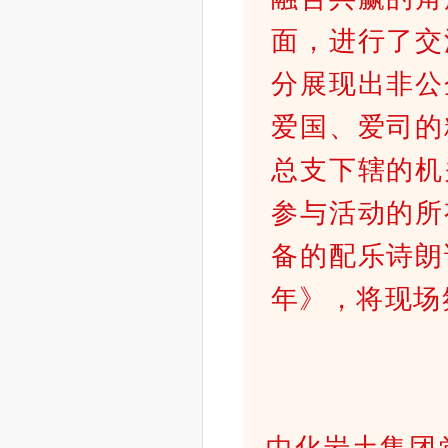
面，进行了交
分展现出非公
爱国、爱司的
总支下辖的机
参与活动的所
备的配乐诗朗
年》，将现场
中化岩土集团