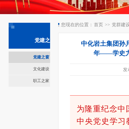
您现在的位置：
首页
>>
党群建
党建之窗
中化岩土集团孙
年——学史
党建之窗
文化建设
发布时
职工之家
为隆重纪念中
中央党史学习