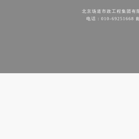
北京场道市政工程集团有
电话：010-69251668 