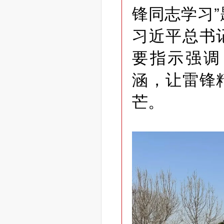
锋同志学习”
习近平总书
要指示强调
涵，让雷锋
芒。