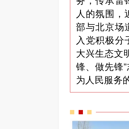
人的氛围，
部与北京场
入党积极分
大兴生态文
锋、做先锋
为人民服务