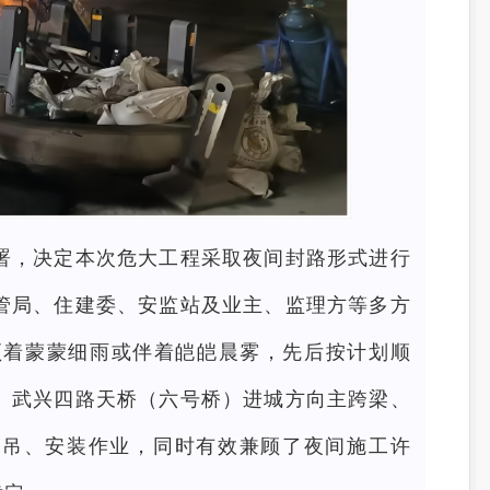
署，决定本次危大工程采取夜间封路形式进行
管局、住建委、安监站及业主、监理方等多方
顶着蒙蒙细雨或伴着皑皑晨雾，先后按计划顺
、武兴四路天桥（六号桥）进城方向主跨梁、
起吊、安装作业，同时有效兼顾了夜间施工许